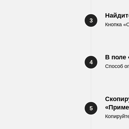
Найдит
Кнопка «О
В поле
Способ о
Скопир
«Приме
Копируйте