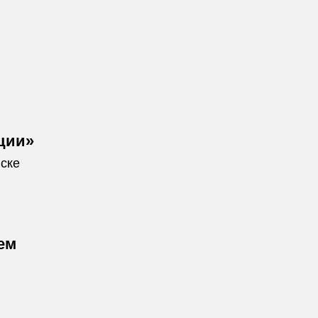
ции»
ске
ем