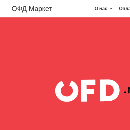
ОФД Маркет
О нас
Опл